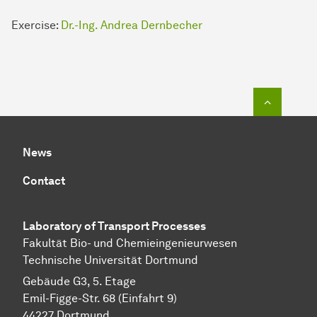
Exercise:
Dr.-Ing. Andrea Dernbecher
To top o
News
Contact
Laboratory of Transport Pr
ocesses
Fakultät Bio- und Chemieingenieurwesen
Technische Universität Dortmund
Gebäude G3, 5. Etage
Emil-Figge-Str. 68 (Einfahrt 9)
44227 Dort­mund